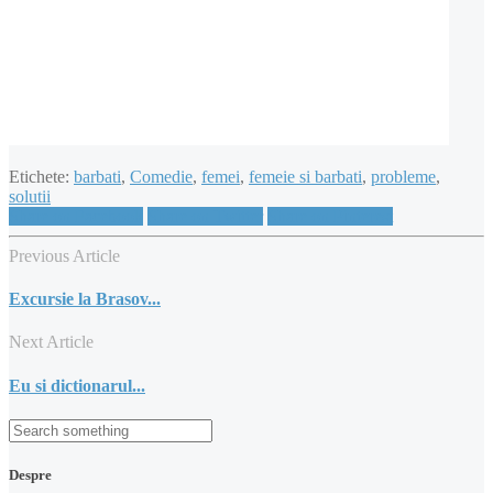
Etichete:
barbati
,
Comedie
,
femei
,
femeie si barbati
,
probleme
,
solutii
Share on Facebook
Share on Twitter
Share on Pinterest
Previous Article
Excursie la Brasov...
Next Article
Eu si dictionarul...
Despre