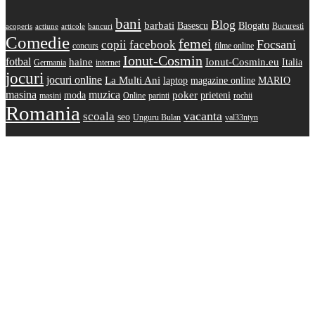
bani
Blog
barbati
Basescu
Blogatu
Bucuresti
acoperis
actiune
articole
bancuri
Comedie
femei
copii
facebook
Focsani
concurs
filme online
Ionut-Cosmin
fotbal
haine
Ionut-Cosmin.eu
Italia
Germania
internet
jocuri
jocuri online
La Multi Ani
laptop
magazine online
MARIO
masina
muzica
poker
moda
prieteni
masini
Online
parinti
rochii
Romania
scoala
vacanta
seo
Unguru Bulan
val33ntyn