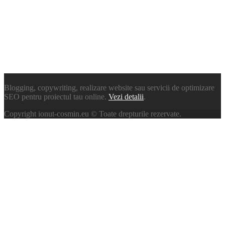
Blogging, copywriting, realizare website sau servicii de optimizare
SEO pentru proiectul tau online.
Vezi detalii
.
Copyright ionut-cosmin.eu © Toate drepturile rezervate.