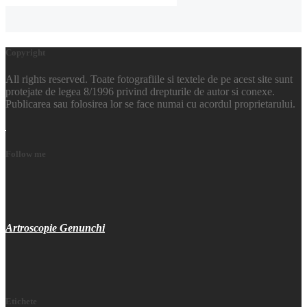
Copyright
All rights reserved. Toate fotografiile si textele de pe acest site sunt
protejate de legea 8/1996 privind drepturile de autor si conexe.
Publicarea sau folosirea lor se face numai cu acordul proprietarului.
Follow me
Artroscopie Genunchi
Etichete