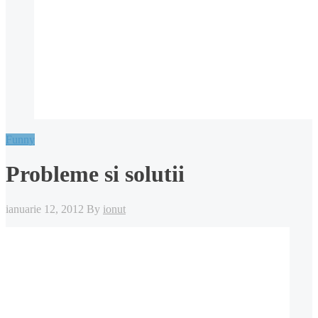
Funny
Probleme si solutii
ianuarie 12, 2012
By
ionut